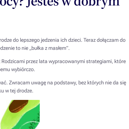
mocy? Jesteś w dobrym
odze do lepszego jedzenia ich dzieci. Teraz dołączam do
dzenie to nie „bułka z masłem”.
 Rodzicami przez lata wypracowanymi strategiami, które
cemu wybiórczo.
wać. Zwracam uwagę na podstawy, bez których nie da się
u w tej drodze.