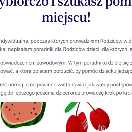
ybiórczo i szukasz po
miejscu!
 indywidualne, podczas których prowadziłam Rodziców w dr
a: napisałam poradnik dla Rodziców dzieci, dla których je
m doświadczeniem zawodowym. W tym poradniku dzielę się z
ować, a które polecam porzucić, by pomóc dziecku jedzą
est normą, a co powinno zastanowić i jak wtedy postępo
gę do lepszego jedzenia dzieci oraz prowadzę krok po krok