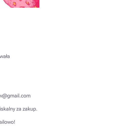
uwała
kow@gmail.com
iskalny za zakup.
ailowo!