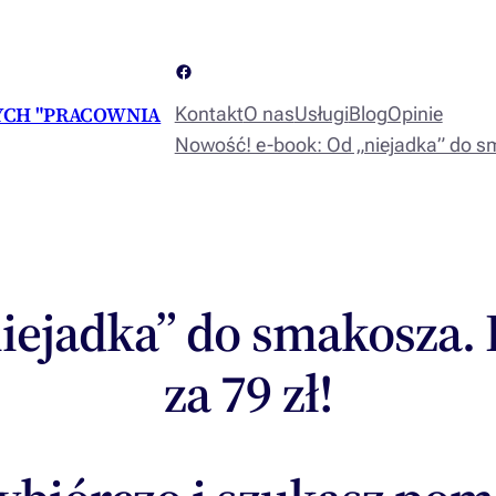
Facebook
ŁYCH "PRACOWNIA
Kontakt
O nas
Usługi
Blog
Opinie
Nowość! e-book: Od „niejadka” do sm
iejadka” do smakosza.
za 79 zł!