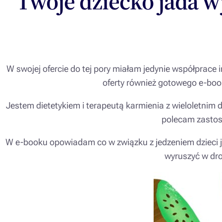
Twoje dziecko jada w
W swojej ofercie do tej pory miałam jedynie współprace
oferty również gotowego e-book
Jestem dietetykiem i terapeutą karmienia z wieloletni
polecam zastos
W e-booku opowiadam co w związku z jedzeniem dzieci j
wyruszyć w dro